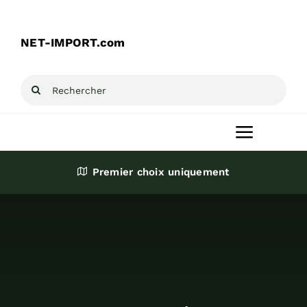
Passer
au
NET-IMPORT.com
contenu
Rechercher:
Toggle
Navigat
Premier choix uniquement
Accueil
Produits
Destockage