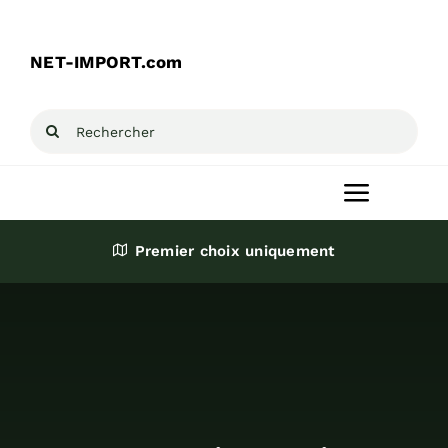
Passer
au
NET-IMPORT.com
contenu
Rechercher:
Toggle
Navigat
Premier choix uniquement
Accueil
Produits
Destockage