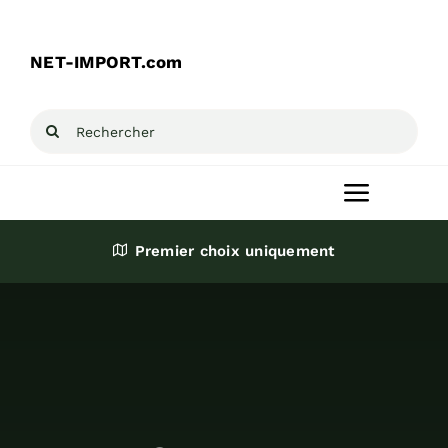
Passer
au
NET-IMPORT.com
contenu
Rechercher:
Toggle
Navigat
Premier choix uniquement
Accueil
Produits
Destockage