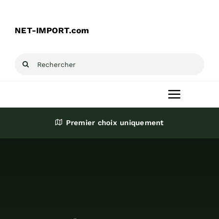
Passer
au
NET-IMPORT.com
contenu
Rechercher:
Toggle
Navigat
Premier choix uniquement
Accueil
Produits
Destockage