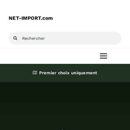
Passer
au
NET-IMPORT.com
contenu
Rechercher:
Toggle
Navigat
Premier choix uniquement
Accueil
Produits
Destockage