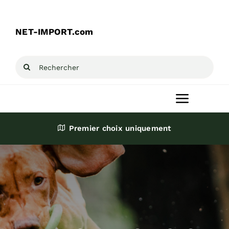
Passer
au
NET-IMPORT.com
contenu
Rechercher:
Toggle
Navigat
Premier choix uniquement
Accueil
Produits
Destockage