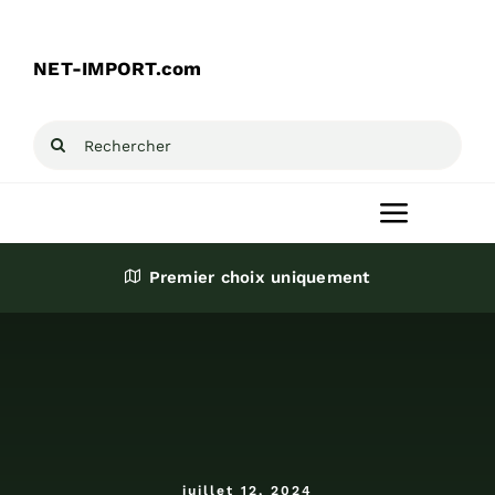
Passer
au
NET-IMPORT.com
contenu
Rechercher:
Toggle
Navigat
Premier choix uniquement
Accueil
Produits
Destockage
juillet 12, 2024