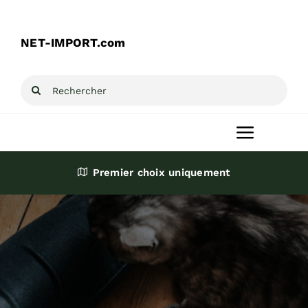
Passer
au
NET-IMPORT.com
contenu
Rechercher:
Toggle
Navigat
Premier choix uniquement
Accueil
Produits
Destockage